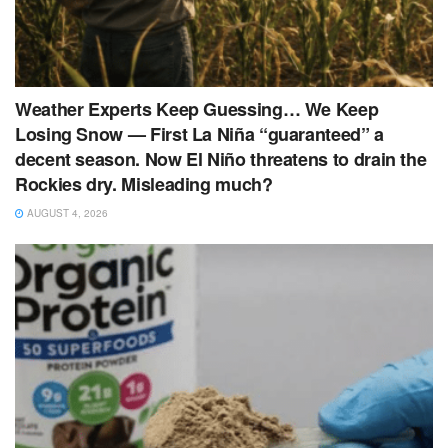
Weather Experts Keep Guessing… We Keep
Losing Snow — First La Niña “guaranteed” a
decent season. Now El Niño threatens to drain the
Rockies dry. Misleading much?
AUGUST 4, 2026