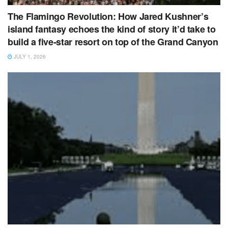
The Flamingo Revolution: How Jared Kushner’s
island fantasy echoes the kind of story it’d take to
build a five‑star resort on top of the Grand Canyon
JULY 1, 2026