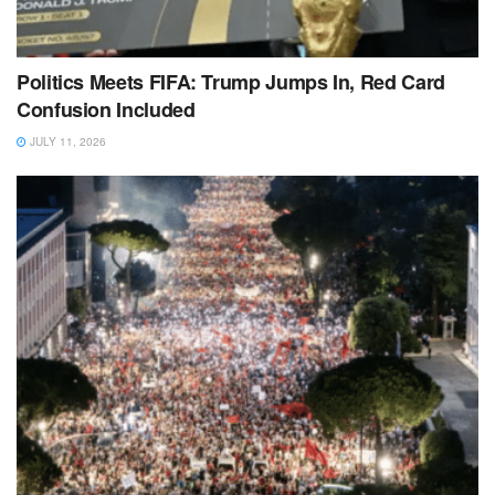
Politics Meets FIFA: Trump Jumps In, Red Card
Confusion Included
JULY 11, 2026