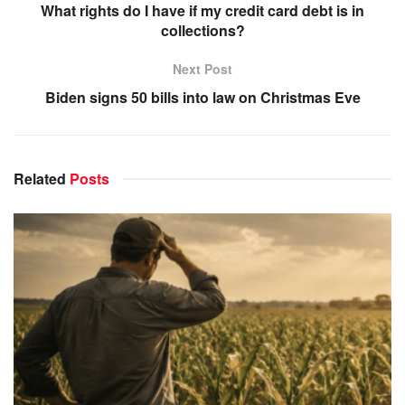
What rights do I have if my credit card debt is in
collections?
Next Post
Biden signs 50 bills into law on Christmas Eve
Related
Posts