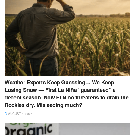
Weather Experts Keep Guessing… We Keep
Losing Snow — First La Niña “guaranteed” a
decent season. Now El Niño threatens to drain the
Rockies dry. Misleading much?
AUGUST 4, 2026