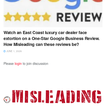
Watch an East Coast luxury car dealer face
extortion on a One-Star Google Business Review.
How Misleading can these reviews be?
JUNE 1, 2026
Please
login
to join discussion