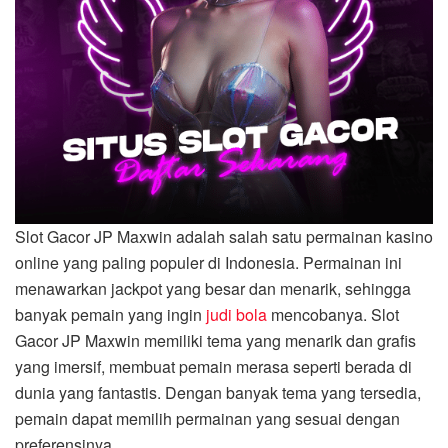
Slot Gacor JP Maxwin adalah salah satu permainan kasino
online yang paling populer di Indonesia. Permainan ini
menawarkan jackpot yang besar dan menarik, sehingga
banyak pemain yang ingin
judi bola
mencobanya. Slot
Gacor JP Maxwin memiliki tema yang menarik dan grafis
yang imersif, membuat pemain merasa seperti berada di
dunia yang fantastis. Dengan banyak tema yang tersedia,
pemain dapat memilih permainan yang sesuai dengan
preferensinya.