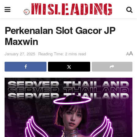
Perkenalan Slot Gacor JP
Maxwin
A
January 27, 2025
Reading Time: 2 mins read
A