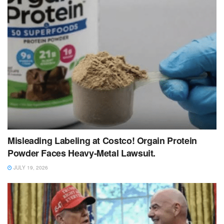
Misleading Labeling at Costco! Orgain Protein
Powder Faces Heavy‑Metal Lawsuit.
JULY 19, 2026