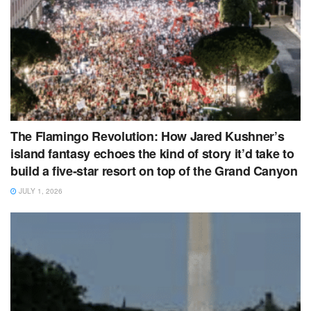
The Flamingo Revolution: How Jared Kushner’s
island fantasy echoes the kind of story it’d take to
build a five‑star resort on top of the Grand Canyon
JULY 1, 2026