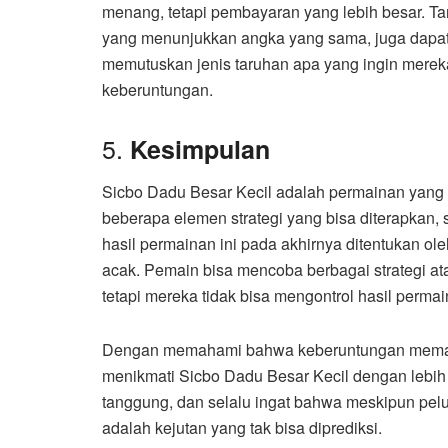
menang, tetapi pembayaran yang lebih besar. Ta
yang menunjukkan angka yang sama, juga dapat
memutuskan jenis taruhan apa yang ingin mereka 
keberuntungan.
5.
Kesimpulan
Sicbo Dadu Besar Kecil adalah permainan yang
beberapa elemen strategi yang bisa diterapkan, 
hasil permainan ini pada akhirnya ditentukan o
acak. Pemain bisa mencoba berbagai strategi 
tetapi mereka tidak bisa mengontrol hasil permai
Dengan memahami bahwa keberuntungan memain
menikmati Sicbo Dadu Besar Kecil dengan lebih 
tanggung, dan selalu ingat bahwa meskipun pelu
adalah kejutan yang tak bisa diprediksi.