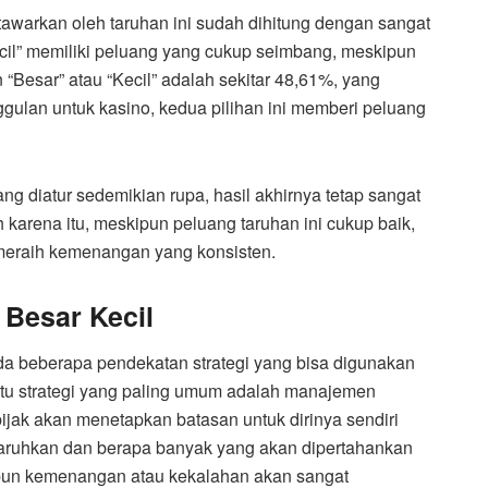
awarkan oleh taruhan ini sudah dihitung dengan sangat
Kecil” memiliki peluang yang cukup seimbang, meskipun
“Besar” atau “Kecil” adalah sekitar 48,61%, yang
ulan untuk kasino, kedua pilihan ini memberi peluang
 diatur sedemikian rupa, hasil akhirnya tetap sangat
karena itu, meskipun peluang taruhan ini cukup baik,
 meraih kemenangan yang konsisten.
 Besar Kecil
da beberapa pendekatan strategi yang bisa digunakan
tu strategi yang paling umum adalah manajemen
ijak akan menetapkan batasan untuk dirinya sendiri
taruhkan dan berapa banyak yang akan dipertahankan
pun kemenangan atau kekalahan akan sangat