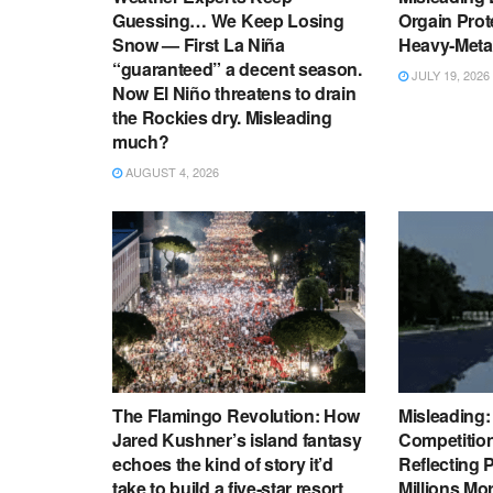
Guessing… We Keep Losing
Orgain Pro
Snow — First La Niña
Heavy‑Meta
“guaranteed” a decent season.
JULY 19, 2026
Now El Niño threatens to drain
the Rockies dry. Misleading
much?
AUGUST 4, 2026
The Flamingo Revolution: How
Misleading:
Jared Kushner’s island fantasy
Competitio
echoes the kind of story it’d
Reflecting 
take to build a five‑star resort
Millions Mo