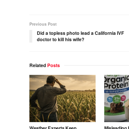
Previous Post
Did a topless photo lead a California IVF
doctor to kill his wife?
Related
Posts
Weather Experts Keep
Misleading 