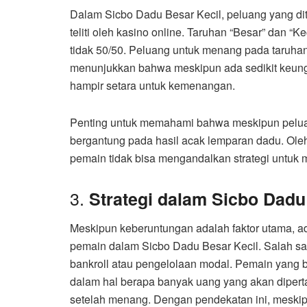
Dalam Sicbo Dadu Besar Kecil, peluang yang dit
teliti oleh kasino online. Taruhan “Besar” dan “
tidak 50/50. Peluang untuk menang pada taruhan 
menunjukkan bahwa meskipun ada sedikit keungg
hampir setara untuk kemenangan.
Penting untuk memahami bahwa meskipun peluang
bergantung pada hasil acak lemparan dadu. Oleh 
pemain tidak bisa mengandalkan strategi untuk
3.
Strategi dalam Sicbo Dadu
Meskipun keberuntungan adalah faktor utama, a
pemain dalam Sicbo Dadu Besar Kecil. Salah sa
bankroll atau pengelolaan modal. Pemain yang b
dalam hal berapa banyak uang yang akan diper
setelah menang. Dengan pendekatan ini, meski