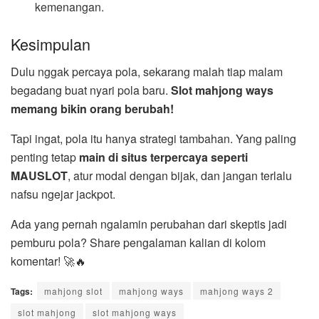
kemenangan.
Kesimpulan
Dulu nggak percaya pola, sekarang malah tiap malam
begadang buat nyari pola baru.
Slot mahjong ways
memang bikin orang berubah!
Tapi ingat, pola itu hanya strategi tambahan. Yang paling
penting tetap
main di situs terpercaya seperti
MAUSLOT
, atur modal dengan bijak, dan jangan terlalu
nafsu ngejar jackpot.
Ada yang pernah ngalamin perubahan dari skeptis jadi
pemburu pola? Share pengalaman kalian di kolom
komentar! 🚀🔥
Tags:
mahjong slot
mahjong ways
mahjong ways 2
slot mahjong
slot mahjong ways