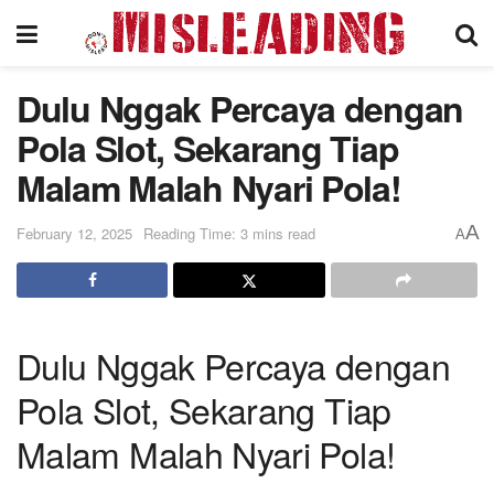
Dulu Nggak Percaya dengan
Pola Slot, Sekarang Tiap
Malam Malah Nyari Pola!
A
February 12, 2025
Reading Time: 3 mins read
A
Dulu Nggak Percaya dengan
Pola Slot, Sekarang Tiap
Malam Malah Nyari Pola!