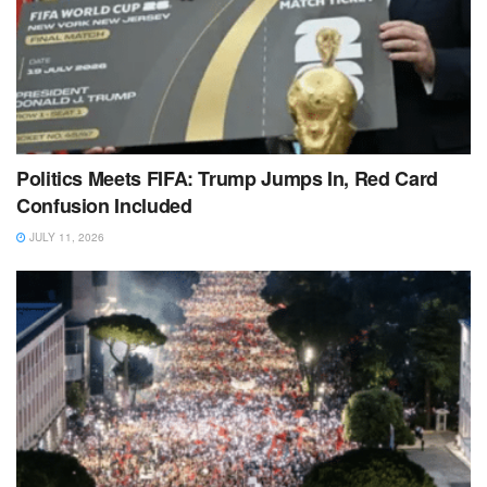
Politics Meets FIFA: Trump Jumps In, Red Card
Confusion Included
JULY 11, 2026