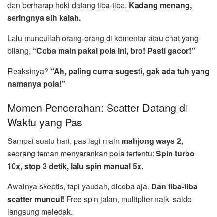
dan berharap hoki datang tiba-tiba.
Kadang menang,
seringnya sih kalah.
Lalu muncullah orang-orang di komentar atau chat yang
bilang,
“Coba main pakai pola ini, bro! Pasti gacor!”
Reaksinya?
“Ah, paling cuma sugesti, gak ada tuh yang
namanya pola!”
Momen Pencerahan: Scatter Datang di
Waktu yang Pas
Sampai suatu hari, pas lagi main
mahjong ways 2
,
seorang teman menyarankan pola tertentu:
Spin turbo
10x, stop 3 detik, lalu spin manual 5x.
Awalnya skeptis, tapi yaudah, dicoba aja.
Dan tiba-tiba
scatter muncul!
Free spin jalan, multiplier naik, saldo
langsung meledak.