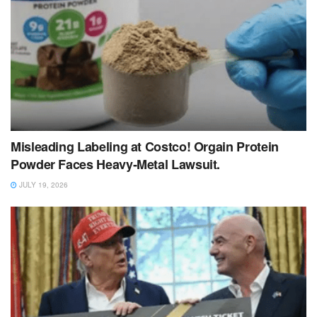
Misleading Labeling at Costco! Orgain Protein
Powder Faces Heavy‑Metal Lawsuit.
JULY 19, 2026