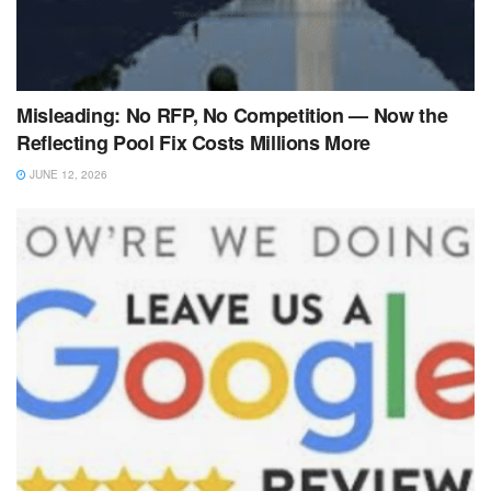
Misleading: No RFP, No Competition — Now the
Reflecting Pool Fix Costs Millions More
JUNE 12, 2026