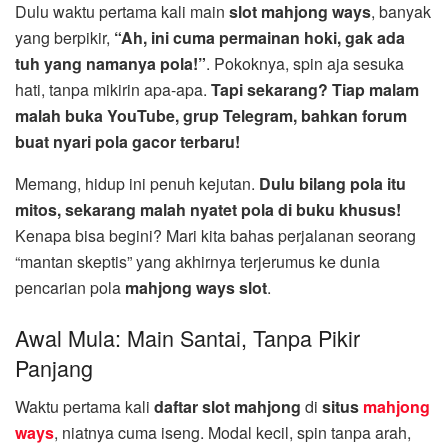
Dulu waktu pertama kali main
slot mahjong ways
, banyak
yang berpikir,
“Ah, ini cuma permainan hoki, gak ada
tuh yang namanya pola!”
. Pokoknya, spin aja sesuka
hati, tanpa mikirin apa-apa.
Tapi sekarang? Tiap malam
malah buka YouTube, grup Telegram, bahkan forum
buat nyari pola gacor terbaru!
Memang, hidup ini penuh kejutan.
Dulu bilang pola itu
mitos, sekarang malah nyatet pola di buku khusus!
Kenapa bisa begini? Mari kita bahas perjalanan seorang
“mantan skeptis” yang akhirnya terjerumus ke dunia
pencarian pola
mahjong ways slot
.
Awal Mula: Main Santai, Tanpa Pikir
Panjang
Waktu pertama kali
daftar slot mahjong
di
situs
mahjong
ways
, niatnya cuma iseng. Modal kecil, spin tanpa arah,